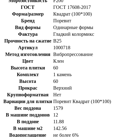
Морозостойкость
F200
ГОСТ
ГОСТ 17608-2017
Форма/размер
Квадрат (100*100)
Бренд
Поревит
Вид формы
Одинарные формы
Фактура
Гладкий колормикс
Прочность на сжатие
B25
Артикул
1000718
Метод изготовления
Вибропрессование
Цвет
Клен
Высота плитки
60
Комплект
1 камень
Высота
60
Прокрас
Верхний
Крупноформатная
Нет
Вариации для плитки
Поревит Квадрат (100*100)
Вес поддона
1579
В машине поддонов
12
В поддоне
11.88
В машине м2
142.56
Водопоглащение
не более 6%