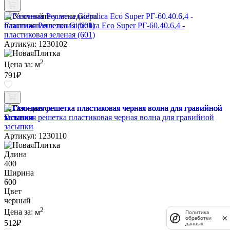
Уточняйте у менеджера
Газонная Решетка Gidrolica Eco Super РГ-60.40.6,4 -
пластиковая зеленая (601)
Артикул: 1230102
2
Цена за:
м
791
₽
Ожидается
Газонная решетка пластиковая черная волна для гравийной
засыпки
Артикул: 1230110
Длина
400
Ширина
600
Цвет
черный
2
Цена за:
м
Политика
обработки
512
₽
данных