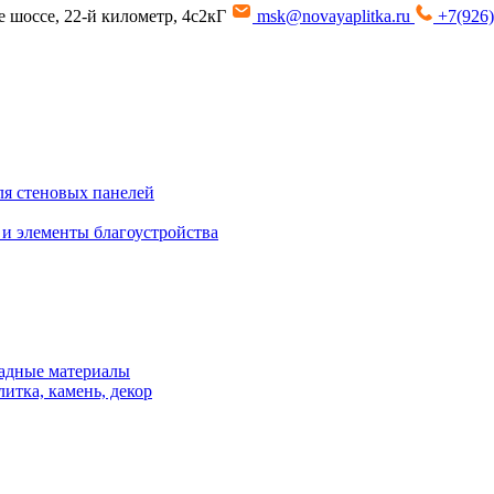
ое шоссе, 22-й километр, 4с2кГ
msk@novayaplitka.ru
+7(926)
я стеновых панелей
 и элементы благоустройства
адные материалы
итка, камень, декор