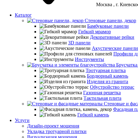
Москва
, г. Киевск
Каталог
Стеновые панели, декор
Бамбуковые панели
Гибкий мрамор
Декоративные рейки
3D панели
Акустические панели
Профили дл
Инструменты
Брусчатка
Тротуарная плитка
Бордюрный камень
Изделия из гранита
Обустройство террас
Газонная решетка
Тактильная плита
Стеновые и фас
Фасадная пл
Гибкий камень
Услуги
Дизайн-проект мощения
Укладка тротуарной плитки
Визуализация мощения