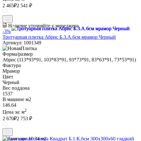
2 465
₽
2 541 ₽
Наличие уточняйте у менеджера
-3%
Тротуарная плитка Абрис Б.3.А.6см мрамор Черный
Артикул: 1001349
Форма/размер
Абрис (113*93*91, 103*83*91, 93*73*91, 83*63*91, 73*53*91)
Фактура
Мрамор
Цвет
Черный
Вес поддона
1537
В машине м2
146.64
2
Цена за:
м
2 670
₽
2 753 ₽
В наличии:
10.34 м2