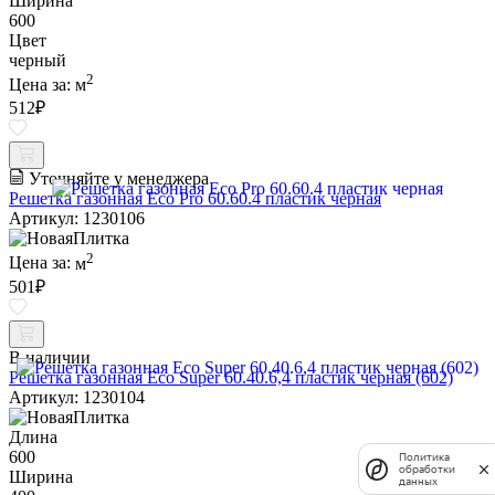
Ширина
600
Цвет
черный
2
Цена за:
м
512
₽
Уточняйте у менеджера
Решетка газонная Eco Pro 60.60.4 пластик черная
Артикул: 1230106
2
Цена за:
м
501
₽
В наличии
Решетка газонная Eco Super 60.40.6,4 пластик черная (602)
Артикул: 1230104
Длина
600
Политика
обработки
Ширина
данных