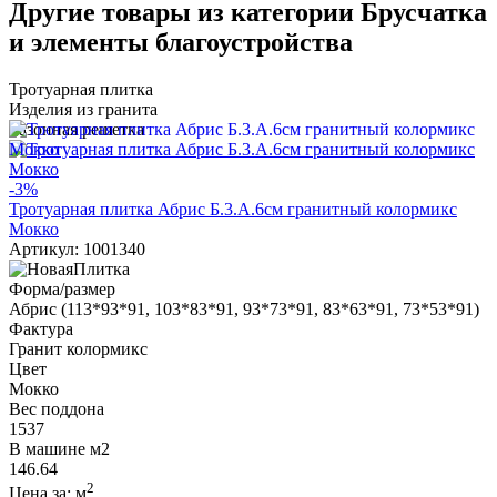
Другие товары из категории Брусчатка
и элементы благоустройства
Тротуарная плитка
Изделия из гранита
Газонная решетка
-3%
Тротуарная плитка Абрис Б.3.А.6см гранитный колормикс
Мокко
Артикул: 1001340
Форма/размер
Абрис (113*93*91, 103*83*91, 93*73*91, 83*63*91, 73*53*91)
Фактура
Гранит колормикс
Цвет
Мокко
Вес поддона
1537
В машине м2
146.64
2
Цена за:
м