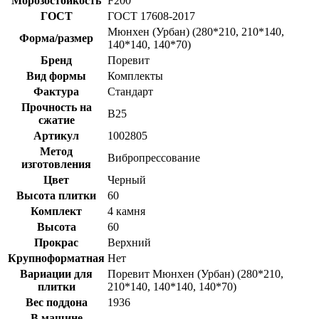
Морозостойкость
F200
ГОСТ
ГОСТ 17608-2017
Мюнхен (Урбан) (280*210, 210*140,
Форма/размер
140*140, 140*70)
Бренд
Поревит
Вид формы
Комплекты
Фактура
Стандарт
Прочность на
B25
сжатие
Артикул
1002805
Метод
Вибропрессование
изготовления
Цвет
Черный
Высота плитки
60
Комплект
4 камня
Высота
60
Прокрас
Верхний
Крупноформатная
Нет
Вариации для
Поревит Мюнхен (Урбан) (280*210,
плитки
210*140, 140*140, 140*70)
Вес поддона
1936
В машине