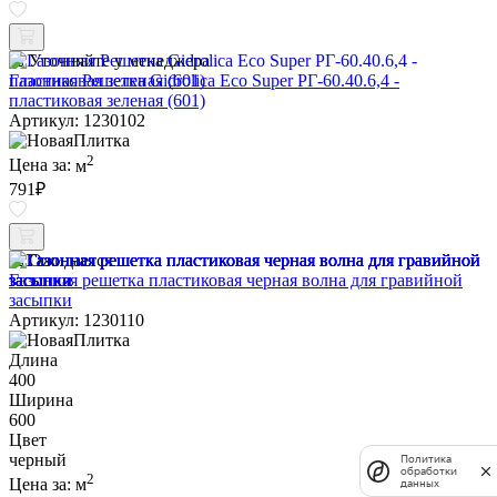
Уточняйте у менеджера
Газонная Решетка Gidrolica Eco Super РГ-60.40.6,4 -
пластиковая зеленая (601)
Артикул: 1230102
2
Цена за:
м
791
₽
Ожидается
Газонная решетка пластиковая черная волна для гравийной
засыпки
Артикул: 1230110
Длина
400
Ширина
600
Цвет
черный
Политика
обработки
2
Цена за:
м
данных