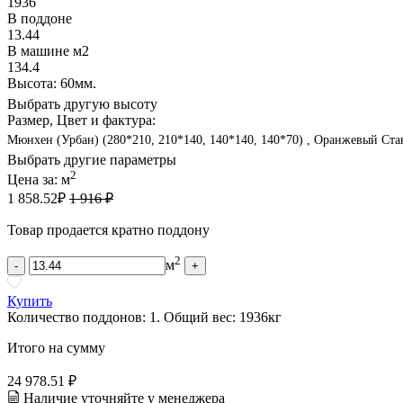
1936
В поддоне
13.44
В машине м2
134.4
Высота: 60мм.
Выбрать другую высоту
Размер, Цвет и фактура:
Мюнхен (Урбан) (280*210, 210*140, 140*140, 140*70) , Оранжевый Ста
Выбрать другие параметры
2
Цена за:
м
1 858.52
₽
1 916 ₽
Товар продается кратно поддону
2
м
-
+
Купить
Количество поддонов:
1
.
Общий вес:
1936
кг
Итого на сумму
24 978.51 ₽
Наличие уточняйте у менеджера