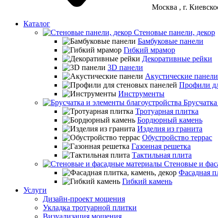
Москва
, г. Киевск
Каталог
Стеновые панели, декор
Бамбуковые панели
Гибкий мрамор
Декоративные рейки
3D панели
Акустические панели
Профили дл
Инструменты
Брусчатка
Тротуарная плитка
Бордюрный камень
Изделия из гранита
Обустройство террас
Газонная решетка
Тактильная плита
Стеновые и фас
Фасадная пл
Гибкий камень
Услуги
Дизайн-проект мощения
Укладка тротуарной плитки
Визуализация мощения