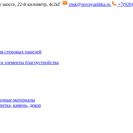
ое шоссе, 22-й километр, 4с2кГ
msk@novayaplitka.ru
+7(926)
я стеновых панелей
 и элементы благоустройства
адные материалы
итка, камень, декор