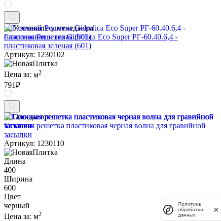
Уточняйте у менеджера
Газонная Решетка Gidrolica Eco Super РГ-60.40.6,4 -
пластиковая зеленая (601)
Артикул: 1230102
2
Цена за:
м
791
₽
Ожидается
Газонная решетка пластиковая черная волна для гравийной
засыпки
Артикул: 1230110
Длина
400
Ширина
600
Цвет
черный
Политика
обработки
2
данных
Цена за:
м