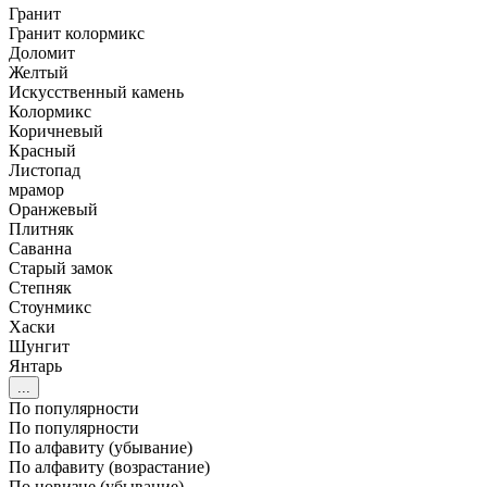
Гранит
Гранит колормикс
Доломит
Желтый
Искусственный камень
Колормикс
Коричневый
Красный
Листопад
мрамор
Оранжевый
Плитняк
Саванна
Старый замок
Степняк
Стоунмикс
Хаски
Шунгит
Янтарь
...
По популярности
По популярности
По алфавиту (убывание)
По алфавиту (возрастание)
По новизне (убывание)