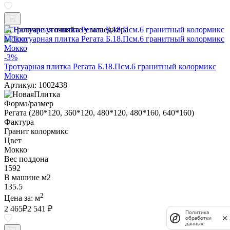
Наличие уточняйте у менеджера
-3%
Тротуарная плитка Регата Б.18.Псм.6 гранитный колормикс
Мокко
Артикул: 1002438
Форма/размер
Регата (280*120, 360*120, 480*120, 480*160, 640*160)
Фактура
Гранит колормикс
Цвет
Мокко
Вес поддона
1592
В машине м2
135.5
2
Цена за:
м
2 465
₽
2 541 ₽
Политика
обработки
данных