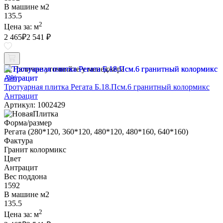
В машине м2
135.5
2
Цена за:
м
2 465
₽
2 541 ₽
Наличие уточняйте у менеджера
-3%
Тротуарная плитка Регата Б.18.Псм.6 гранитный колормикс
Антрацит
Артикул: 1002429
Форма/размер
Регата (280*120, 360*120, 480*120, 480*160, 640*160)
Фактура
Гранит колормикс
Цвет
Антрацит
Вес поддона
1592
В машине м2
135.5
2
Цена за:
м