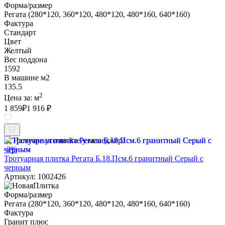
Форма/размер
Регата (280*120, 360*120, 480*120, 480*160, 640*160)
Фактура
Стандарт
Цвет
Желтый
Вес поддона
1592
В машине м2
135.5
2
Цена за:
м
1 859
₽
1 916 ₽
Наличие уточняйте у менеджера
-3%
Тротуарная плитка Регата Б.18.Псм.6 гранитный Серый с
черным
Артикул: 1002426
Форма/размер
Регата (280*120, 360*120, 480*120, 480*160, 640*160)
Фактура
Гранит плюс