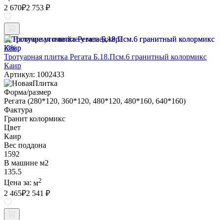
2 670
₽
2 753 ₽
Наличие уточняйте у менеджера
-3%
Тротуарная плитка Регата Б.18.Псм.6 гранитный колормикс
Каир
Артикул: 1002433
Форма/размер
Регата (280*120, 360*120, 480*120, 480*160, 640*160)
Фактура
Гранит колормикс
Цвет
Каир
Вес поддона
1592
В машине м2
135.5
2
Цена за:
м
2 465
₽
2 541 ₽