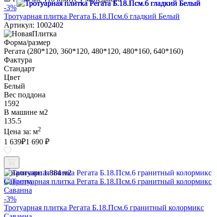
-3%
Тротуарная плитка Регата Б.18.Псм.6 гладкий Белый
Артикул: 1002402
Форма/размер
Регата (280*120, 360*120, 480*120, 480*160, 640*160)
Фактура
Стандарт
Цвет
Белый
Вес поддона
1592
В машине м2
135.5
2
Цена за:
м
1 639
₽
1 690 ₽
В наличии:
1.884 м2
-3%
Тротуарная плитка Регата Б.18.Псм.6 гранитный колормикс
Саванна