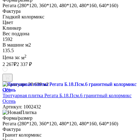
Регата (280*120, 360*120, 480*120, 480*160, 640*160)
Фактура
Гладкий колормикс
Цвет
Клинкер
Вес поддона
1592
В машине м2
135.5
2
Цена за:
м
2 267
₽
2 337 ₽
В наличии:
20.639 м2
-3%
Тротуарная плитка Регата Б.18.Псм.6 гранитный колормикс
Осень
Артикул: 1002432
Форма/размер
Регата (280*120, 360*120, 480*120, 480*160, 640*160)
Фактура
Гранит колормикс