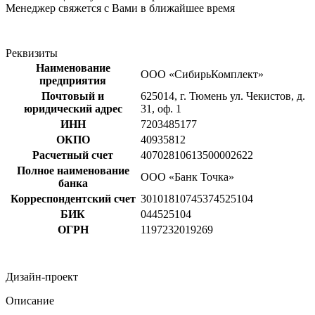
Менеджер свяжется с Вами в ближайшее время
Реквизиты
Наименование
ООО «СибирьКомплект»
предприятия
Почтовый и
625014, г. Тюмень ул. Чекистов, д.
юридический адрес
31, оф. 1
ИНН
7203485177
ОКПО
40935812
Расчетный счет
40702810613500002622
Полное наименование
ООО «Банк Точка»
банка
Корреспондентский счет
30101810745374525104
БИК
044525104
ОГРН
1197232019269
Дизайн-проект
Описание