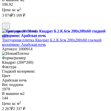
106.92
2
Цена за:
м
3 074
₽
3 169 ₽
В наличии:
39.78 м2
-3%
Тротуарная плитка Квадрат Б.2.К.6см 200х200х60 гладкий
колормикс Арабская ночь
Артикул: 1000914
Форма/размер
Квадрат (200*200)
Фактура
Гладкий колормикс
Цвет
Арабская ночь
Вес поддона
1979
В машине м2
144
2
Цена за:
м
2 267
₽
2 337 ₽