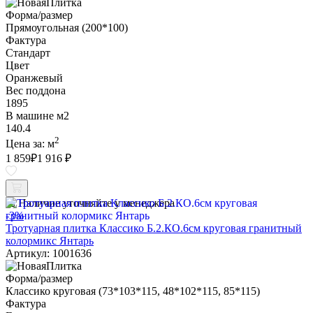
Форма/размер
Прямоугольная (200*100)
Фактура
Стандарт
Цвет
Оранжевый
Вес поддона
1895
В машине м2
140.4
2
Цена за:
м
1 859
₽
1 916 ₽
Наличие уточняйте у менеджера
-3%
Тротуарная плитка Классико Б.2.КО.6см круговая гранитный
колормикс Янтарь
Артикул: 1001636
Форма/размер
Классико круговая (73*103*115, 48*102*115, 85*115)
Фактура