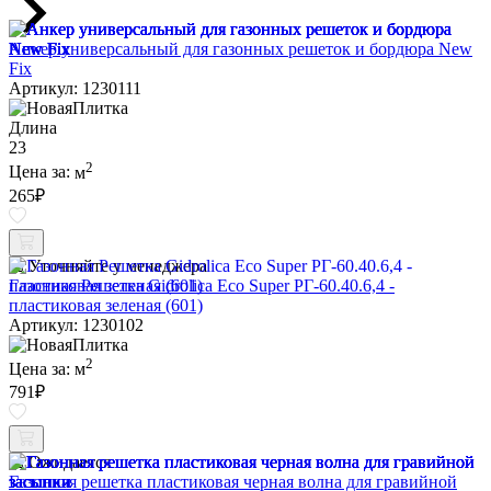
Анкер универсальный для газонных решеток и бордюра New
Fix
Артикул: 1230111
Длина
23
2
Цена за:
м
265
₽
Уточняйте у менеджера
Газонная Решетка Gidrolica Eco Super РГ-60.40.6,4 -
пластиковая зеленая (601)
Артикул: 1230102
2
Цена за:
м
791
₽
Ожидается
Газонная решетка пластиковая черная волна для гравийной