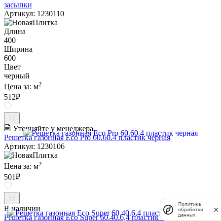
засыпки
Артикул: 1230110
Длина
400
Ширина
600
Цвет
черный
2
Цена за:
м
512
₽
Уточняйте у менеджера
Решетка газонная Eco Pro 60.60.4 пластик черная
Артикул: 1230106
2
Цена за:
м
501
₽
Политика
В наличии
обработки
данных
Решетка газонная Eco Super 60.40.6,4 пластик черная (602)