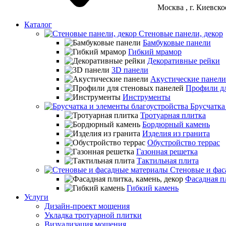
Москва
, г. Киевск
Каталог
Стеновые панели, декор
Бамбуковые панели
Гибкий мрамор
Декоративные рейки
3D панели
Акустические панели
Профили дл
Инструменты
Брусчатка
Тротуарная плитка
Бордюрный камень
Изделия из гранита
Обустройство террас
Газонная решетка
Тактильная плита
Стеновые и фас
Фасадная пл
Гибкий камень
Услуги
Дизайн-проект мощения
Укладка тротуарной плитки
Визуализация мощения