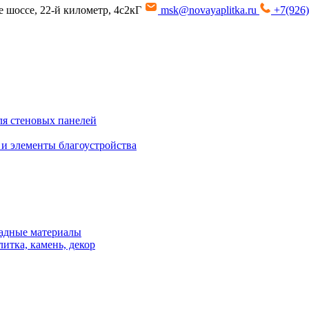
ое шоссе, 22-й километр, 4с2кГ
msk@novayaplitka.ru
+7(926)
я стеновых панелей
 и элементы благоустройства
адные материалы
итка, камень, декор