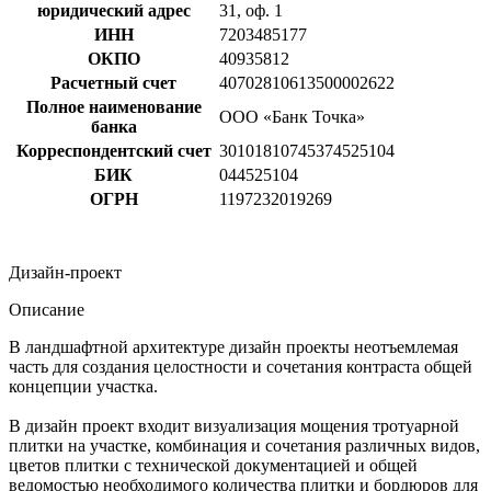
юридический адрес
31, оф. 1
ИНН
7203485177
ОКПО
40935812
Расчетный счет
40702810613500002622
Полное наименование
ООО «Банк Точка»
банка
Корреспондентский счет
30101810745374525104
БИК
044525104
ОГРН
1197232019269
Дизайн-проект
Описание
В ландшафтной архитектуре дизайн проекты неотъемлемая
часть для создания целостности и сочетания контраста общей
концепции участка.
В дизайн проект входит визуализация мощения тротуарной
плитки на участке, комбинация и сочетания различных видов,
цветов плитки с технической документацией и общей
ведомостью необходимого количества плитки и бордюров для