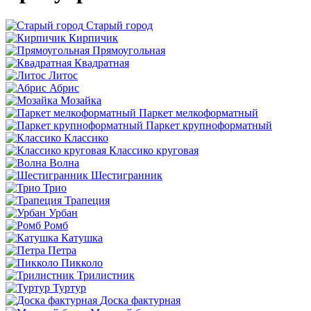
Старый город
Кирпичик
Прямоугольная
Квадратная
Литос
Абрис
Мозайка
Паркет мелкоформатный
Паркет крупноформатный
Классико
Классико круговая
Волна
Шестигранник
Трио
Трапеция
Урбан
Ромб
Катушка
Петра
Пикколо
Трилистник
Туртур
Доска фактурная