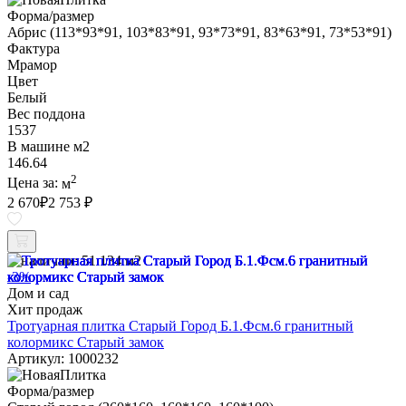
Форма/размер
Абрис (113*93*91, 103*83*91, 93*73*91, 83*63*91, 73*53*91)
Фактура
Мрамор
Цвет
Белый
Вес поддона
1537
В машине м2
146.64
2
Цена за:
м
2 670
₽
2 753 ₽
В наличии:
51.134 м2
-3%
Дом и сад
Хит продаж
Тротуарная плитка Старый Город Б.1.Фсм.6 гранитный
колормикс Старый замок
Артикул: 1000232
Форма/размер