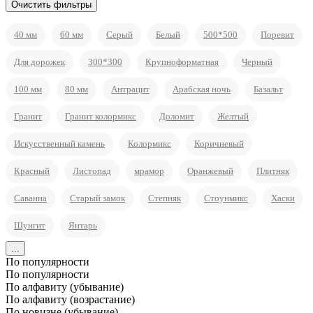
40 мм
60 мм
Серый
Белый
500*500
Поревит
Для дорожек
300*300
Крупноформатная
Черный
100 мм
80 мм
Антрацит
Арабская ночь
Базальт
Гранит
Гранит колормикс
Доломит
Желтый
Искусственный камень
Колормикс
Коричневый
Красный
Листопад
мрамор
Оранжевый
Плитняк
Саванна
Старый замок
Степняк
Стоунмикс
Хаски
Шунгит
Янтарь
...
По популярности
По популярности
По алфавиту (убывание)
По алфавиту (возрастание)
По новизне (убывание)