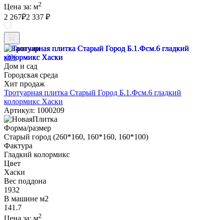
2
Цена за:
м
2 267
₽
2 337 ₽
В наличии
-3%
Дом и сад
Городская среда
Хит продаж
Тротуарная плитка Старый Город Б.1.Фсм.6 гладкий
колормикс Хаски
Артикул: 1000209
Форма/размер
Старый город (260*160, 160*160, 160*100)
Фактура
Гладкий колормикс
Цвет
Хаски
Вес поддона
1932
В машине м2
141.7
2
Цена за:
м