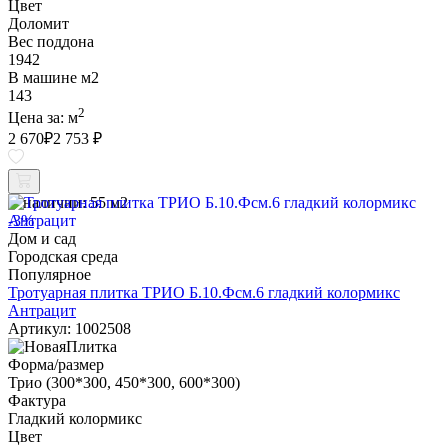
Цвет
Доломит
Вес поддона
1942
В машине м2
143
2
Цена за:
м
2 670
₽
2 753 ₽
В наличии:
55 м2
-3%
Дом и сад
Городская среда
Популярное
Тротуарная плитка ТРИО Б.10.Фсм.6 гладкий колормикс
Антрацит
Артикул: 1002508
Форма/размер
Трио (300*300, 450*300, 600*300)
Фактура
Гладкий колормикс
Цвет