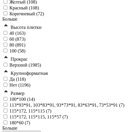
Желтый (
108
)
Красный (
108
)
Коричневый (
72
)
Больше
Высота плитки
40 (
163
)
60 (
873
)
80 (
891
)
100 (
58
)
Прокрас
Верхний (
1985
)
Крупноформатная
Да (
118
)
Нет (
1196
)
Размер
100*100 (
14
)
113*93*91, 103*83*91, 93*73*91, 83*63*91, 73*53*91 (
7
)
115*172, 115*115 (
7
)
115*172, 115*115, 115*57 (
7
)
180*60 (
7
)
Больше