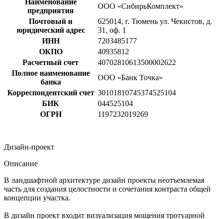
Наименование
ООО «СибирьКомплект»
предприятия
Почтовый и
625014, г. Тюмень ул. Чекистов, д.
юридический адрес
31, оф. 1
ИНН
7203485177
ОКПО
40935812
Расчетный счет
40702810613500002622
Полное наименование
ООО «Банк Точка»
банка
Корреспондентский счет
30101810745374525104
БИК
044525104
ОГРН
1197232019269
Дизайн-проект
Описание
В ландшафтной архитектуре дизайн проекты неотъемлемая
часть для создания целостности и сочетания контраста общей
концепции участка.
В дизайн проект входит визуализация мощения тротуарной