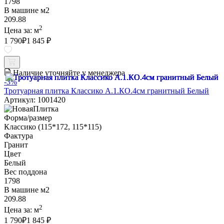
1798
В машине м2
209.88
2
Цена за:
м
1 790
₽
1 845 ₽
Наличие уточняйте у менеджера
-3%
Тротуарная плитка Классико А.1.КО.4см гранитный Белый
Артикул: 1001420
Форма/размер
Классико (115*172, 115*115)
Фактура
Гранит
Цвет
Белый
Вес поддона
1798
В машине м2
209.88
2
Цена за:
м
1 790
₽
1 845 ₽