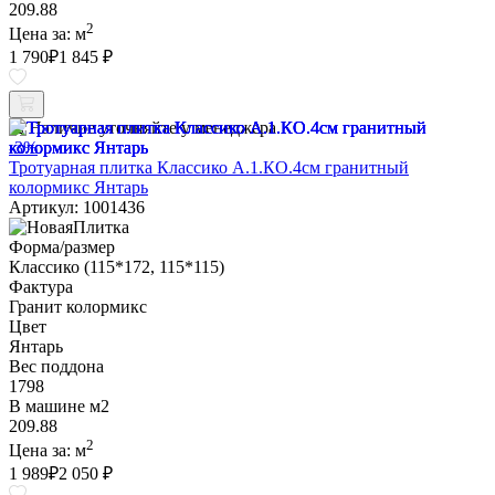
209.88
2
Цена за:
м
1 790
₽
1 845 ₽
Наличие уточняйте у менеджера
-3%
Тротуарная плитка Классико А.1.КО.4см гранитный
колормикс Янтарь
Артикул: 1001436
Форма/размер
Классико (115*172, 115*115)
Фактура
Гранит колормикс
Цвет
Янтарь
Вес поддона
1798
В машине м2
209.88
2
Цена за:
м
1 989
₽
2 050 ₽