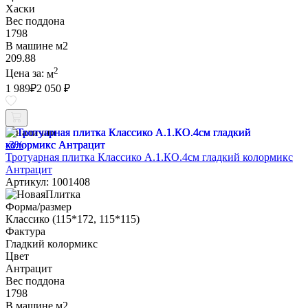
Хаски
Вес поддона
1798
В машине м2
209.88
2
Цена за:
м
1 989
₽
2 050 ₽
В наличии
-3%
Тротуарная плитка Классико А.1.КО.4см гладкий колормикс
Антрацит
Артикул: 1001408
Форма/размер
Классико (115*172, 115*115)
Фактура
Гладкий колормикс
Цвет
Антрацит
Вес поддона
1798
В машине м2