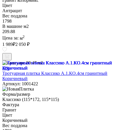
Гранит колормикс
Цвет
Антрацит
Вес поддона
1798
В машине м2
209.88
2
Цена за:
м
1 989
₽
2 050 ₽
В наличии:
80.47 м2
-3%
Тротуарная плитка Классико А.1.КО.4см гранитный
Коричневый
Артикул: 1001422
Форма/размер
Классико (115*172, 115*115)
Фактура
Гранит
Цвет
Коричневый
Вес поддона