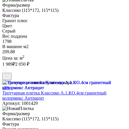
Форма/размер
Классико (115*172, 115*115)
Фактура
Гранит плюс
Цвет
Серый
Вес поддона
1798
В машине м2
209.88
2
Цена за:
м
1 989
₽
2 050 ₽
Наличие уточняйте у менеджера
-3%
Тротуарная плитка Классико А.1.КО.4см гранитный
колормикс Антрацит
Артикул: 1001429
Форма/размер
Классико (115*172, 115*115)
Фактура