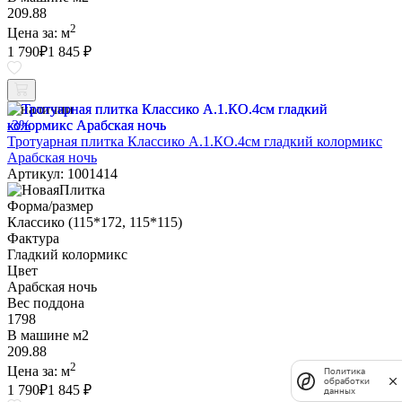
209.88
2
Цена за:
м
1 790
₽
1 845 ₽
В наличии
-3%
Тротуарная плитка Классико А.1.КО.4см гладкий колормикс
Арабская ночь
Артикул: 1001414
Форма/размер
Классико (115*172, 115*115)
Фактура
Гладкий колормикс
Цвет
Арабская ночь
Вес поддона
1798
В машине м2
209.88
2
Цена за:
м
Политика
обработки
1 790
₽
1 845 ₽
данных