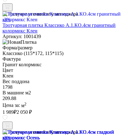
Наличие уточняйте у менеджера
-3%
Тротуарная плитка Классико А.1.КО.4см гранитный
колормикс Клен
Артикул: 1001439
Форма/размер
Классико (115*172, 115*115)
Фактура
Гранит колормикс
Цвет
Клен
Вес поддона
1798
В машине м2
209.88
2
Цена за:
м
1 989
₽
2 050 ₽
Наличие уточняйте у менеджера
-3%