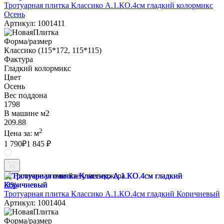
Тротуарная плитка Классико А.1.КО.4см гладкий колормикс
Осень
Артикул: 1001411
Форма/размер
Классико (115*172, 115*115)
Фактура
Гладкий колормикс
Цвет
Осень
Вес поддона
1798
В машине м2
209.88
2
Цена за:
м
1 790
₽
1 845 ₽
Наличие уточняйте у менеджера
-3%
Тротуарная плитка Классико А.1.КО.4см гладкий Коричневый
Артикул: 1001404
Форма/размер