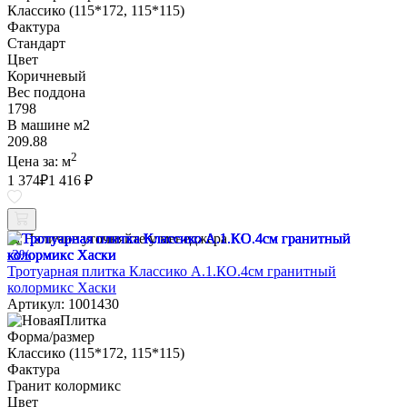
Классико (115*172, 115*115)
Фактура
Стандарт
Цвет
Коричневый
Вес поддона
1798
В машине м2
209.88
2
Цена за:
м
1 374
₽
1 416 ₽
Наличие уточняйте у менеджера
-3%
Тротуарная плитка Классико А.1.КО.4см гранитный
колормикс Хаски
Артикул: 1001430
Форма/размер
Классико (115*172, 115*115)
Фактура
Гранит колормикс
Цвет