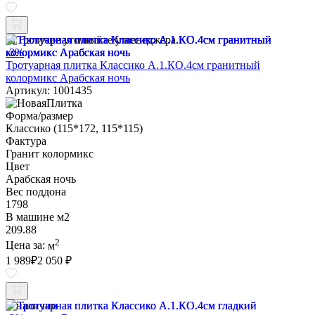
Наличие уточняйте у менеджера
-3%
Тротуарная плитка Классико А.1.КО.4см гранитный
колормикс Арабская ночь
Артикул: 1001435
Форма/размер
Классико (115*172, 115*115)
Фактура
Гранит колормикс
Цвет
Арабская ночь
Вес поддона
1798
В машине м2
209.88
2
Цена за:
м
1 989
₽
2 050 ₽
В наличии