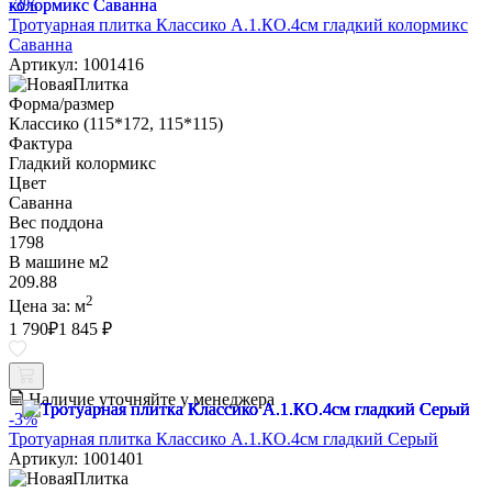
-3%
Тротуарная плитка Классико А.1.КО.4см гладкий колормикс
Саванна
Артикул: 1001416
Форма/размер
Классико (115*172, 115*115)
Фактура
Гладкий колормикс
Цвет
Саванна
Вес поддона
1798
В машине м2
209.88
2
Цена за:
м
1 790
₽
1 845 ₽
Наличие уточняйте у менеджера
-3%
Тротуарная плитка Классико А.1.КО.4см гладкий Серый
Артикул: 1001401