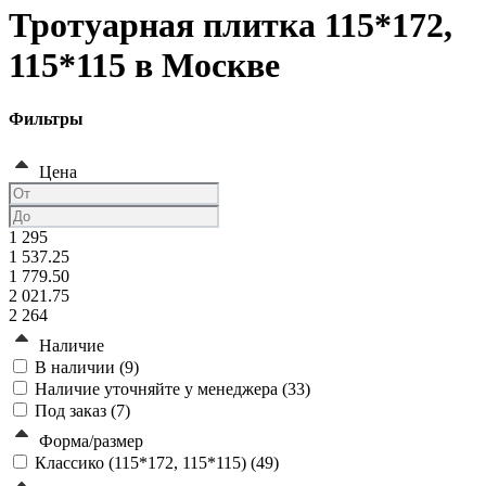
Тротуарная плитка 115*172,
115*115 в Москве
Фильтры
Цена
1 295
1 537.25
1 779.50
2 021.75
2 264
Наличие
В наличии (
9
)
Наличие уточняйте у менеджера (
33
)
Под заказ (
7
)
Форма/размер
Классико (115*172, 115*115) (
49
)