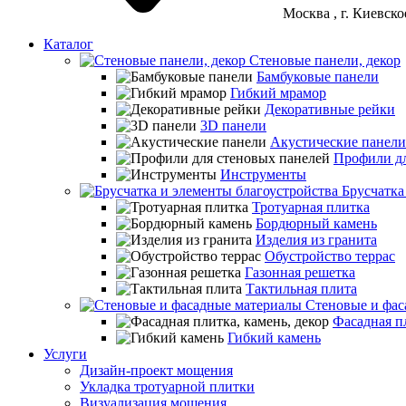
Москва
, г. Киевск
Каталог
Стеновые панели, декор
Бамбуковые панели
Гибкий мрамор
Декоративные рейки
3D панели
Акустические панели
Профили дл
Инструменты
Брусчатка
Тротуарная плитка
Бордюрный камень
Изделия из гранита
Обустройство террас
Газонная решетка
Тактильная плита
Стеновые и фас
Фасадная пл
Гибкий камень
Услуги
Дизайн-проект мощения
Укладка тротуарной плитки
Визуализация мощения