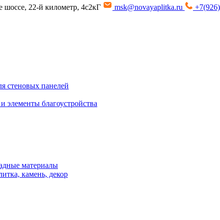
ое шоссе, 22-й километр, 4с2кГ
msk@novayaplitka.ru
+7(926)
я стеновых панелей
 и элементы благоустройства
адные материалы
итка, камень, декор