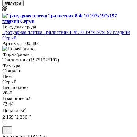
Фильтры
-3%
Городская среда
Тротуарная плитка Трилистник 8.Ф.10 197х197х197 гладкий
Серый
Артикул: 1003801
Форма/размер
Трилистник (197*197*197)
Фактура
Стандарт
Цвет
Серый
Вес поддона
2080
В машине м2
73.44
2
Цена за:
м
2 169
₽
2 236 ₽
В наличии:
128.52 м2