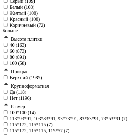
Серый (
109
)
Белый (
108
)
Желтый (
108
)
Красный (
108
)
Коричневый (
72
)
Больше
Высота плитки
40 (
163
)
60 (
873
)
80 (
891
)
100 (
58
)
Прокрас
Верхний (
1985
)
Крупноформатная
Да (
118
)
Нет (
1196
)
Размер
100*100 (
14
)
113*93*91, 103*83*91, 93*73*91, 83*63*91, 73*53*91 (
7
)
115*172, 115*115 (
7
)
115*172, 115*115, 115*57 (
7
)