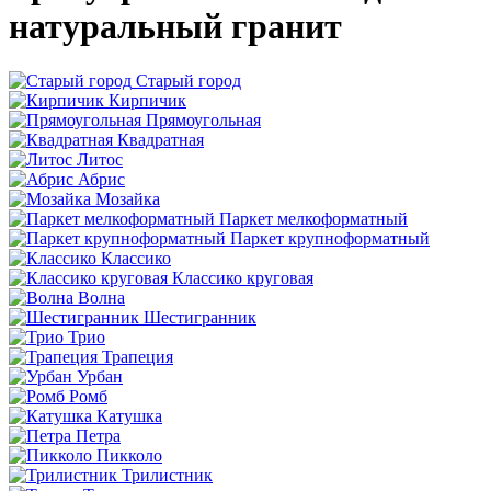
натуральный гранит
Старый город
Кирпичик
Прямоугольная
Квадратная
Литос
Абрис
Мозайка
Паркет мелкоформатный
Паркет крупноформатный
Классико
Классико круговая
Волна
Шестигранник
Трио
Трапеция
Урбан
Ромб
Катушка
Петра
Пикколо
Трилистник