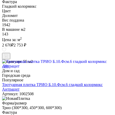
Фактура
Гладкий колормикс
Цвет
Доломит
Вес поддона
1942
В машине м2
143
2
Цена за:
м
2 670
₽
2 753 ₽
В наличии:
55 м2
-3%
Дом и сад
Городская среда
Популярное
Тротуарная плитка ТРИО Б.10.Фсм.6 гладкий колормикс
Антрацит
Артикул: 1002508
Форма/размер
Трио (300*300, 450*300, 600*300)
Фактура