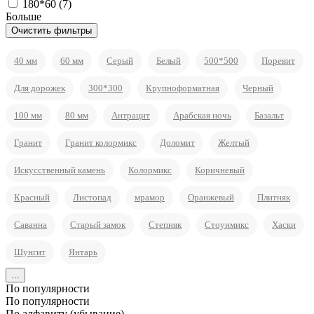
180*60 (
7
)
Больше
40 мм
60 мм
Серый
Белый
500*500
Поревит
Для дорожек
300*300
Крупноформатная
Черный
100 мм
80 мм
Антрацит
Арабская ночь
Базальт
Гранит
Гранит колормикс
Доломит
Желтый
Искусственный камень
Колормикс
Коричневый
Красный
Листопад
мрамор
Оранжевый
Плитняк
Саванна
Старый замок
Степняк
Стоунмикс
Хаски
Шунгит
Янтарь
...
По популярности
По популярности
По алфавиту (убывание)