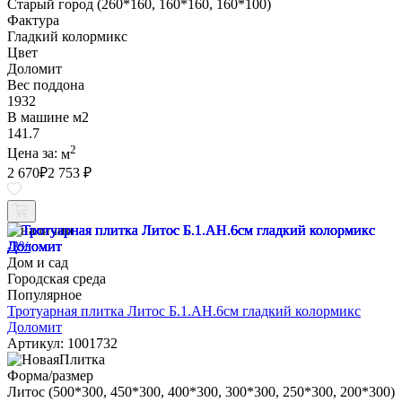
Старый город (260*160, 160*160, 160*100)
Фактура
Гладкий колормикс
Цвет
Доломит
Вес поддона
1932
В машине м2
141.7
2
Цена за:
м
2 670
₽
2 753 ₽
В наличии
-3%
Дом и сад
Городская среда
Популярное
Тротуарная плитка Литос Б.1.АН.6см гладкий колормикс
Доломит
Артикул: 1001732
Форма/размер
Литос (500*300, 450*300, 400*300, 300*300, 250*300, 200*300)