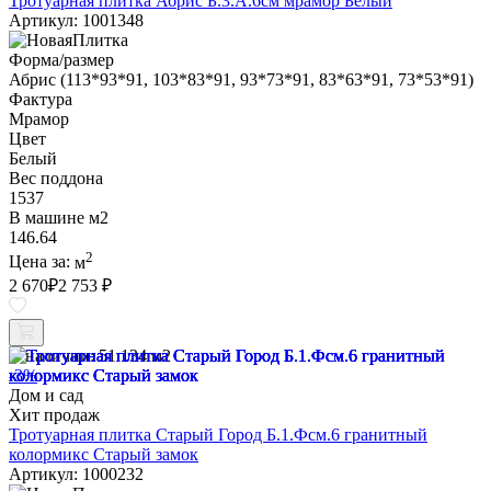
Тротуарная плитка Абрис Б.3.А.6см мрамор Белый
Артикул: 1001348
Форма/размер
Абрис (113*93*91, 103*83*91, 93*73*91, 83*63*91, 73*53*91)
Фактура
Мрамор
Цвет
Белый
Вес поддона
1537
В машине м2
146.64
2
Цена за:
м
2 670
₽
2 753 ₽
В наличии:
51.134 м2
-3%
Дом и сад
Хит продаж
Тротуарная плитка Старый Город Б.1.Фсм.6 гранитный
колормикс Старый замок
Артикул: 1000232