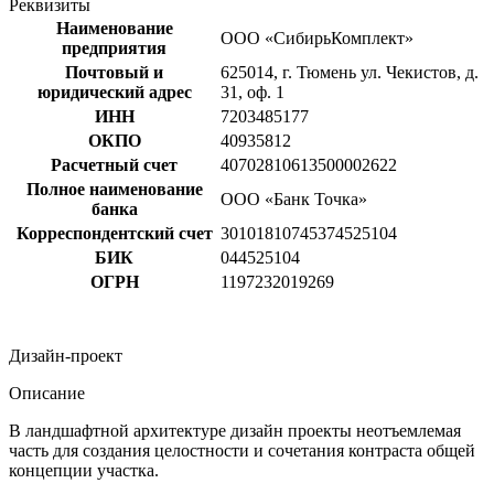
Реквизиты
Наименование
ООО «СибирьКомплект»
предприятия
Почтовый и
625014, г. Тюмень ул. Чекистов, д.
юридический адрес
31, оф. 1
ИНН
7203485177
ОКПО
40935812
Расчетный счет
40702810613500002622
Полное наименование
ООО «Банк Точка»
банка
Корреспондентский счет
30101810745374525104
БИК
044525104
ОГРН
1197232019269
Дизайн-проект
Описание
В ландшафтной архитектуре дизайн проекты неотъемлемая
часть для создания целостности и сочетания контраста общей
концепции участка.