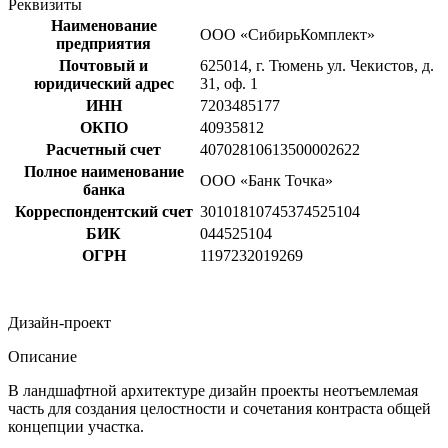
Реквизиты
Наименование
ООО «СибирьКомплект»
предприятия
Почтовый и
625014, г. Тюмень ул. Чекистов, д.
юридический адрес
31, оф. 1
ИНН
7203485177
ОКПО
40935812
Расчетный счет
40702810613500002622
Полное наименование
ООО «Банк Точка»
банка
Корреспондентский счет
30101810745374525104
БИК
044525104
ОГРН
1197232019269
Дизайн-проект
Описание
В ландшафтной архитектуре дизайн проекты неотъемлемая
часть для создания целостности и сочетания контраста общей
концепции участка.