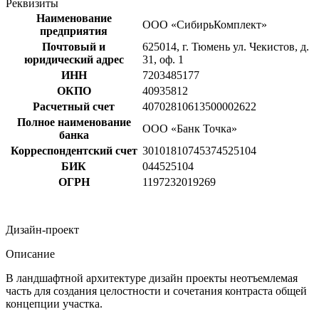
Реквизиты
Наименование
ООО «СибирьКомплект»
предприятия
Почтовый и
625014, г. Тюмень ул. Чекистов, д.
юридический адрес
31, оф. 1
ИНН
7203485177
ОКПО
40935812
Расчетный счет
40702810613500002622
Полное наименование
ООО «Банк Точка»
банка
Корреспондентский счет
30101810745374525104
БИК
044525104
ОГРН
1197232019269
Дизайн-проект
Описание
В ландшафтной архитектуре дизайн проекты неотъемлемая
часть для создания целостности и сочетания контраста общей
концепции участка.