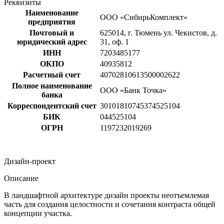
Реквизиты
Наименование
ООО «СибирьКомплект»
предприятия
Почтовый и
625014, г. Тюмень ул. Чекистов, д.
юридический адрес
31, оф. 1
ИНН
7203485177
ОКПО
40935812
Расчетный счет
40702810613500002622
Полное наименование
ООО «Банк Точка»
банка
Корреспондентский счет
30101810745374525104
БИК
044525104
ОГРН
1197232019269
Дизайн-проект
Описание
В ландшафтной архитектуре дизайн проекты неотъемлемая
часть для создания целостности и сочетания контраста общей
концепции участка.