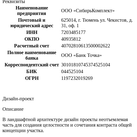
Реквизиты
Наименование
ООО «СибирьКомплект»
предприятия
Почтовый и
625014, г. Тюмень ул. Чекистов, д.
юридический адрес
31, оф. 1
ИНН
7203485177
ОКПО
40935812
Расчетный счет
40702810613500002622
Полное наименование
ООО «Банк Точка»
банка
Корреспондентский счет
30101810745374525104
БИК
044525104
ОГРН
1197232019269
Дизайн-проект
Описание
В ландшафтной архитектуре дизайн проекты неотъемлемая
часть для создания целостности и сочетания контраста общей
концепции участка.