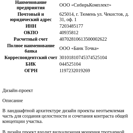
Наименование
ООО «СибирьКомплект»
предприятия
Почтовый и
625014, г. Тюмень ул. Чекистов, д.
юридический адрес
31, оф. 1
ИНН
7203485177
ОКПО
40935812
Расчетный счет
40702810613500002622
Полное наименование
ООО «Банк Точка»
банка
Корреспондентский счет
30101810745374525104
БИК
044525104
ОГРН
1197232019269
Дизайн-проект
Описание
В ландшафтной архитектуре дизайн проекты неотъемлемая
часть для создания целостности и сочетания контраста общей
концепции участка.
В дизайн проект входит визуализация мощения тротуарной