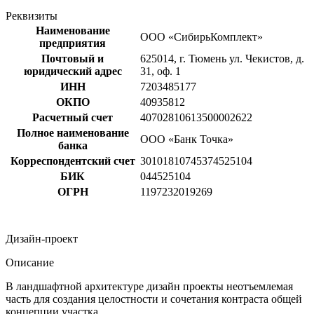
Реквизиты
Наименование
ООО «СибирьКомплект»
предприятия
Почтовый и
625014, г. Тюмень ул. Чекистов, д.
юридический адрес
31, оф. 1
ИНН
7203485177
ОКПО
40935812
Расчетный счет
40702810613500002622
Полное наименование
ООО «Банк Точка»
банка
Корреспондентский счет
30101810745374525104
БИК
044525104
ОГРН
1197232019269
Дизайн-проект
Описание
В ландшафтной архитектуре дизайн проекты неотъемлемая
часть для создания целостности и сочетания контраста общей
концепции участка.