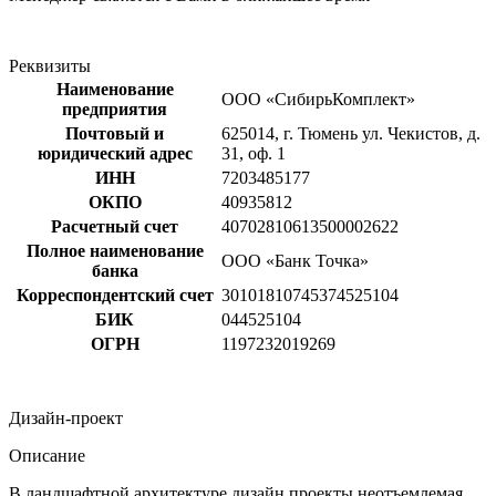
Реквизиты
Наименование
ООО «СибирьКомплект»
предприятия
Почтовый и
625014, г. Тюмень ул. Чекистов, д.
юридический адрес
31, оф. 1
ИНН
7203485177
ОКПО
40935812
Расчетный счет
40702810613500002622
Полное наименование
ООО «Банк Точка»
банка
Корреспондентский счет
30101810745374525104
БИК
044525104
ОГРН
1197232019269
Дизайн-проект
Описание
В ландшафтной архитектуре дизайн проекты неотъемлемая