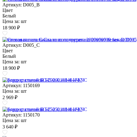
Артикул: D005_B
Цвет
Белый
Цена за:
шт
18 900 ₽
Стеновая панель Скала из полиуретана 2900х600 белая, D005 C
Артикул: D005_C
Цвет
Белый
Цена за:
шт
18 900 ₽
Бордюр стальной БС-200.4.140-4-I-ЧС
Артикул: 1150169
Цена за:
шт
2 969 ₽
Бордюр стальной БС-250.4.140-4-I-ЧС
Артикул: 1150170
Цена за:
шт
3 640 ₽