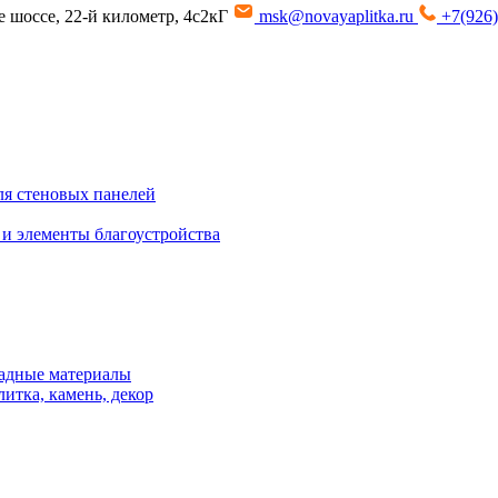
ое шоссе, 22-й километр, 4с2кГ
msk@novayaplitka.ru
+7(926)
я стеновых панелей
 и элементы благоустройства
адные материалы
итка, камень, декор