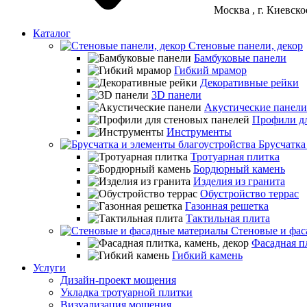
Москва
, г. Киевск
Каталог
Стеновые панели, декор
Бамбуковые панели
Гибкий мрамор
Декоративные рейки
3D панели
Акустические панели
Профили дл
Инструменты
Брусчатка
Тротуарная плитка
Бордюрный камень
Изделия из гранита
Обустройство террас
Газонная решетка
Тактильная плита
Стеновые и фас
Фасадная пл
Гибкий камень
Услуги
Дизайн-проект мощения
Укладка тротуарной плитки
Визуализация мощения